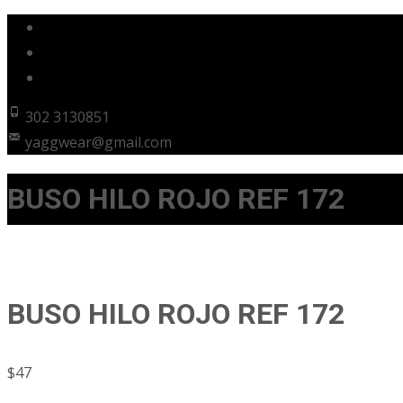
302 3130851
yaggwear@gmail.com
BUSO HILO ROJO REF 172
BUSO HILO ROJO REF 172
$
47