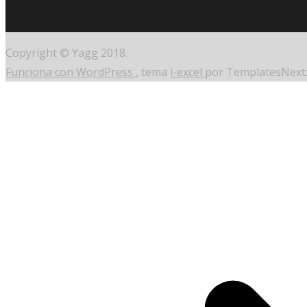
Copyright © Yagg 2018.
Funciona con WordPress
, tema
i-excel
por TemplatesNext