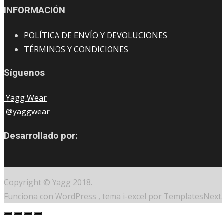
INFORMACIÓN
POLÍTICA DE ENVÍO Y DEVOLUCIONES
TÉRMINOS Y CONDICIONES
Síguenos
Yagg Wear
@yaggwear
Desarrollado por:
Copyright © Yagg 2018.
Funciona con WordPress
, tema
i-excel
por TemplatesNext