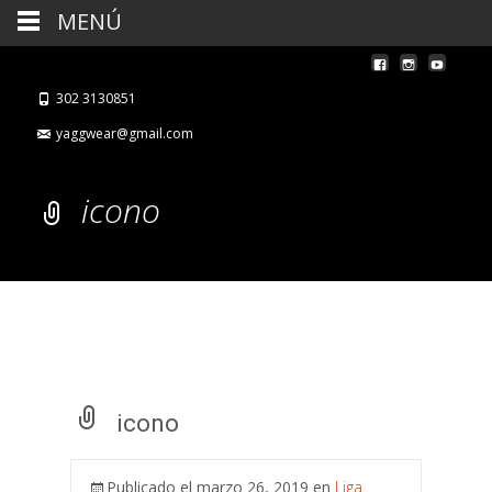
MENÚ
302 3130851
yaggwear@gmail.com
icono
icono
Publicado el
marzo 26, 2019
en
Liga