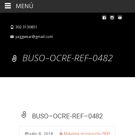
MENÚ
302 3130851
yaggwear@gmail.com
BUSO–OCRE-REF–0482
BUSO–OCRE-REF–0482
julio 8, 2018
Máxima resolución (900