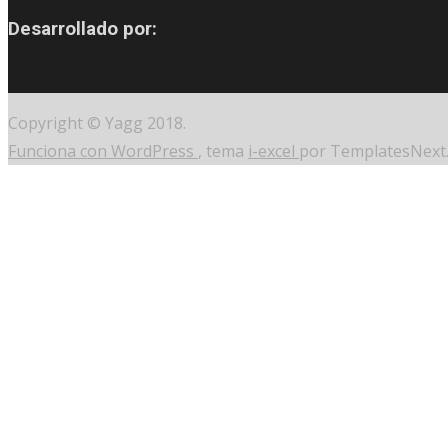
Desarrollado por:
Copyright © Yagg 2018.
Funciona con WordPress
, tema
i-excel
por TemplatesNext