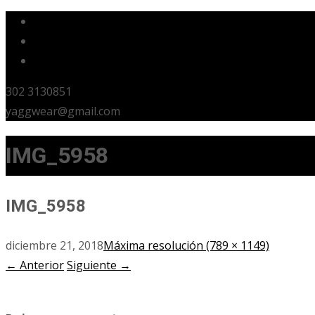
302 3130851
yaggwear@gmail.com
IMG_5958
IMG_5958
diciembre 21, 2018
Máxima resolución (789 × 1149)
←
Anterior
Siguiente
→