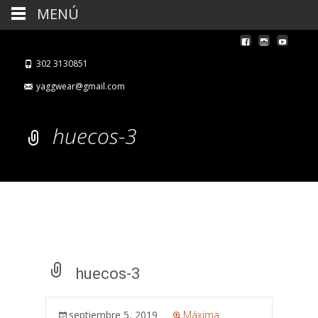
MENÚ
302 3130851
yaggwear@gmail.com
huecos-3
huecos-3
septiembre 5, 2019
Máxima