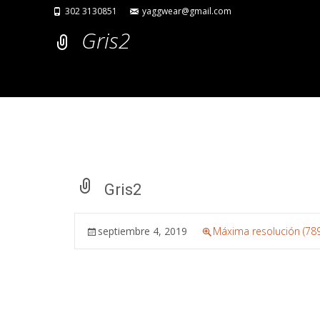
302 3130851
yaggwear@gmail.com
Gris2
Gris2
septiembre 4, 2019
Máxima resolución (789