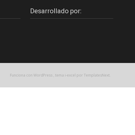
Desarrollado por:
Funciona con WordPress
, tema
i-excel
por TemplatesNext.