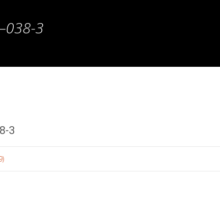
–038-3
8-3
9)