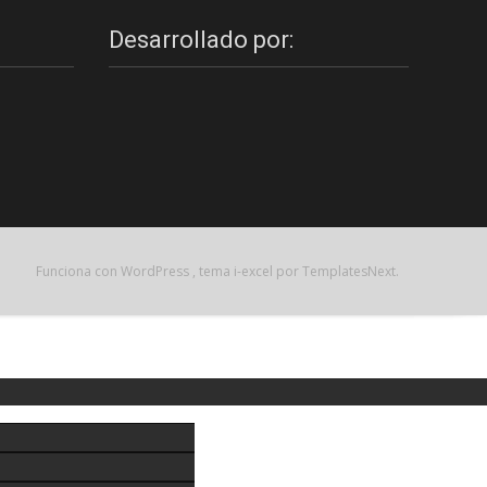
Desarrollado por:
Funciona con WordPress
, tema
i-excel
por TemplatesNext.