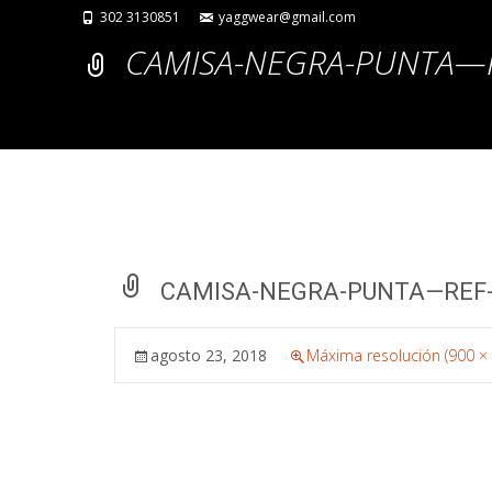
302 3130851
yaggwear@gmail.com
CAMISA-NEGRA-PUNTA—R
CAMISA-NEGRA-PUNTA—REF-
agosto 23, 2018
Máxima resolución (900 ×