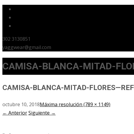
302 3130851
yaggwear@gmail.com
CAMISA-BLANCA-MITAD-FLO
CAMISA-BLANCA-MITAD-FLORES—REF
octubre 10, 2018
Máxima resolución (789 × 1149)
←
Anterior
Siguiente
→