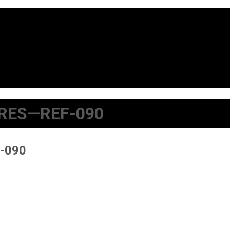
RES—REF-090
-090