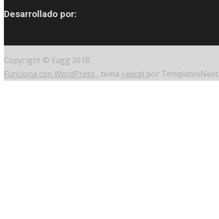
Desarrollado por:
Copyright © Yagg 2018.
Funciona con WordPress
, tema
i-excel
por TemplatesNext