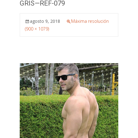
GRIS—REF-079
agosto 9, 2018
Máxima resolución
(900 × 1079)
←
→
Anterior
Siguiente