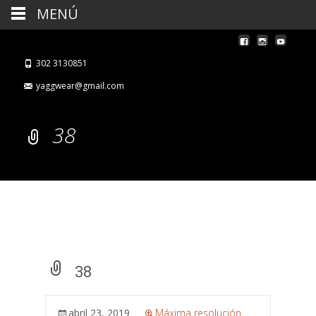
MENÚ
302 3130851
yaggwear@gmail.com
38
38
abril 23, 2019
Máxima resolución