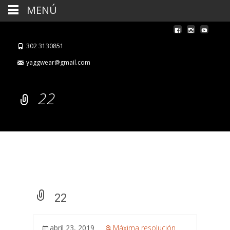
MENÚ
302 3130851
yaggwear@gmail.com
22
22
abril 23, 2019
Máxima resolución